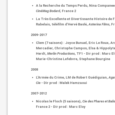
A la Recherche du Temps Perdu
, Nina Companee
CinéMag Bodard
, France 2
La Très Excellente et Divertissante Histoire de 
Rabelais
, téléfilm d'Hervé Baslé,
Asterina Films
, F
2009-2017
Clem
(7 saisons) : Joyce Bunuel, Eric Le Roux, A
Mercadier, Christophe Campos, Elsa & Hippolyte
Herdt,
Merlin Productions
, TF1 - Dir prod : Marc El
Marie-Christine Lefebvre, Stephane Bourgine
2008
L'Armée du Crime
, LM de Robert Guédiguian,
Agat
Cie
- Dir prod : Malek Hamzaoui
2007-2012
Nicolas le Floch
(5 saisons),
Cie des Phares et Bali
France 2 - Dir prod : Marc Eloy