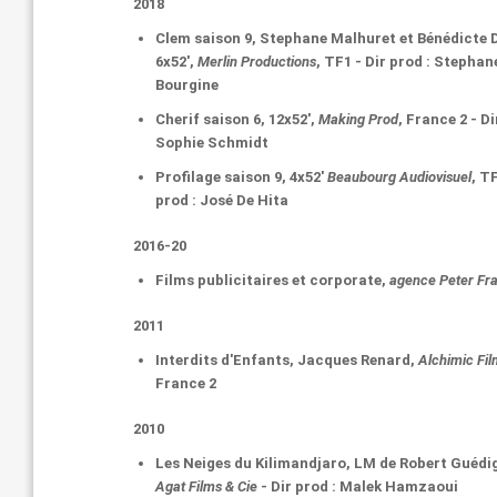
2018
Clem
saison 9, Stephane Malhuret et Bénédicte 
6x52',
Merlin Productions
, TF1 - Dir prod : Stephan
Bourgine
Cherif
saison 6, 12x52',
Making Prod
, France 2 - Di
Sophie Schmidt
Profilage
saison 9, 4x52'
Beaubourg Audiovisuel
, TF
prod : José De Hita
2016-20
Films publicitaires et corporate,
agence Peter Fra
2011
Interdits d'Enfants
, Jacques Renard,
Alchimic Fi
France 2
2010
Les Neiges du Kilimandjaro
, LM de Robert Guédi
Agat Films & Cie
- Dir prod : Malek Hamzaoui