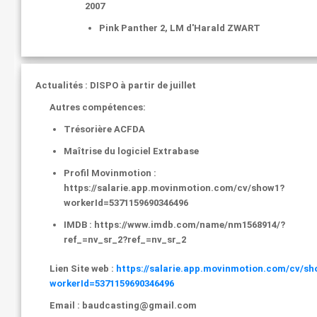
2007
Pink Panther 2
, LM d'Harald ZWART
Actualités :
DISPO à partir de juillet
Autres compétences:
Trésorière ACFDA
Maîtrise du logiciel Extrabase
Profil Movinmotion :
https://salarie.app.movinmotion.com/cv/show1?
workerId=5371159690346496
IMDB : https://www.imdb.com/name/nm1568914/?
ref_=nv_sr_2?ref_=nv_sr_2
Lien Site web :
https://salarie.app.movinmotion.com/cv/s
workerId=5371159690346496
Email :
baudcasting@gmail.com