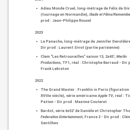
Adieu Monde Cruel
, long-métrage de Félix de Giv
(tournage en Normandie),
Iliade et Films/Remembe
prod : Jean-Philippe Rouxel
2023
Le Panache
, long-métrage de Jennifer Devoldèr
Dir prod : Laurent Sivot (partie parisienne)
Clem "Les Retrouvailles" saison 13
, 2x45',
Merlin
Productions
, TF1, réal : Christophe Barraud - Dir 
Frank Lebreton
2022
The Grand Master : Franklin in Paris
(figuration
XVIIIe siècle), série américaine
Apple TV
, réal : 
Patten - Dir prod : Maxime Couteret
Bardot
, série 6x52' de Danièle et Christopher T
Federation Entertainment
, France 2 - Dir prod : Cl
Sentilhes