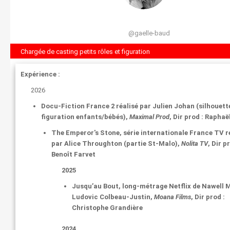
@gaelle-baud
Chargée de casting petits rôles et figuration
Expérience :
2026
Docu-Fiction France 2 réalisé par Julien Johan (silhouett
figuration enfants/bébés),
Maximal Prod
, Dir prod : Raphaël
The Emperor's Stone
, série internationale France TV r
par Alice Throughton (partie St-Malo),
Nolita TV
, Dir p
Benoît Farvet
2025
Jusqu’au Bout
, long-métrage Netflix de Nawell 
Ludovic Colbeau-Justin,
Moana Films
, Dir prod :
Christophe Grandière
2024