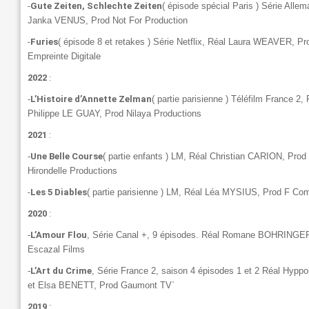
-
Gute Zeiten, Schlechte Zeiten
( épisode spécial Paris ) Série Alle
Janka VENUS, Prod Not For Production
-
Furies
( épisode 8 et retakes ) Série Netflix, Réal Laura WEAVER, Pr
Empreinte Digitale
2022
:
-
L’Histoire d’Annette Zelman
( partie parisienne ) Téléfilm France 2, 
Philippe LE GUAY,
Prod Nilaya Productions
2021
:
-
Une Belle Course
( partie enfants ) LM, Réal Christian CARION, Prod
Hirondelle Productions
-
Les 5 Diables
( partie parisienne ) LM, Réal Léa MYSIUS, Prod F C
2020
:
-
L’Amour Flou
, Série Canal +, 9 épisodes. Réal Romane BOHRINGE
Escazal
Films
-
L’Art du Crime
, Série France 2, saison 4 épisodes 1 et 2 Réal Hyp
et Elsa BENETT, Prod Gaumont TV`
2019
: