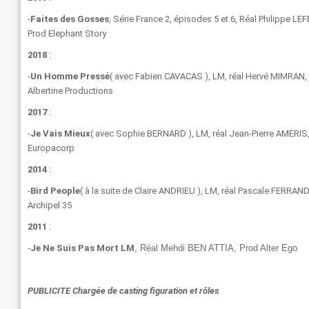
-
Faites des Gosses
, Série France 2, épisodes 5 et 6, Réal Philippe L
Prod Elephant Story
2018
:
-
Un Homme Pressé
( avec Fabien CAVACAS ), LM, réal Hervé MIMRAN,
Albertine Productions
2017
:
-
Je Vais Mieux
( avec Sophie BERNARD ), LM, réal Jean-Pierre AMERIS
Europacorp
2014
:
-
Bird People
( à la suite de Claire ANDRIEU ), LM, réal Pascale FERRAND
Archipel 35
2011
:
-
Je Ne Suis Pas Mort LM
, Réal Mehdi BEN ATTIA, Prod Alter Ego
PUBLICITE Chargée de casting figuration et rôles