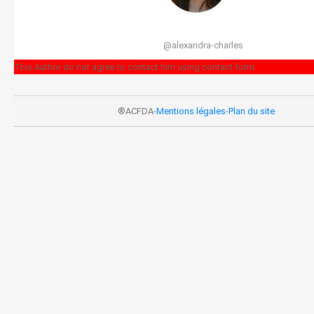
@alexandra-charles
This Author do not agree to contact him using contact form.
®ACFDA-
Mentions légales
-
Plan du site