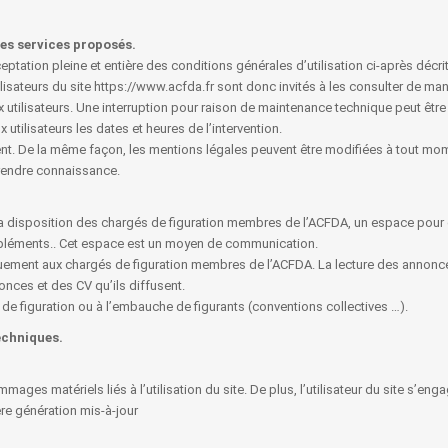
des services proposés.
cceptation pleine et entière des conditions générales d’utilisation ci-après décr
isateurs du site https://www.acfda.fr sont donc invités à les consulter de mani
utilisateurs. Une interruption pour raison de maintenance technique peut être
tilisateurs les dates et heures de l’intervention.
ent. De la même façon, les mentions légales peuvent être modifiées à tout mome
 prendre connaissance.
la disposition des chargés de figuration membres de l’ACFDA, un espace pour qu
pléments.. Cet espace est un moyen de communication.
uement aux chargés de figuration membres de l’ACFDA. La lecture des annonce
nces et des CV qu’ils diffusent.
e figuration ou à l’embauche de figurants (conventions collectives …).
echniques.
ages matériels liés à l’utilisation du site. De plus, l’utilisateur du site s’enga
ère génération mis-à-jour