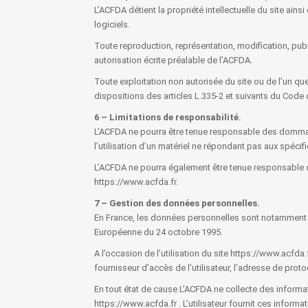
L’ACFDA détient la propriété intellectuelle du site ain
logiciels.
Toute reproduction, représentation, modification, publi
autorisation écrite préalable de l’ACFDA.
Toute exploitation non autorisée du site ou de l’un 
dispositions des articles L.335-2 et suivants du Code d
6 – Limitations de responsabilité.
L’ACFDA ne pourra être tenue responsable des dommages d
l’utilisation d’un matériel ne répondant pas aux spécif
L’ACFDA ne pourra également être tenue responsable d
https://www.acfda.fr.
7 – Gestion des données personnelles.
En France, les données personnelles sont notamment prot
Européenne du 24 octobre 1995.
A l’occasion de l’utilisation du site https://www.acfda.f
fournisseur d’accès de l’utilisateur, l’adresse de protoco
En tout état de cause L’ACFDA ne collecte des informati
https://www.acfda.fr . L’utilisateur fournit ces inform