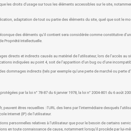
si que les droits d’usage sur tous les éléments accessibles sur le site, notamm
cation, adaptation de tout ou partie des éléments du site, quel que soit le moye
quelconque des éléments qu’il contient sera considérée comme constitutive d’
e Propriété Intellectuelle.
irects et indirects causés au matériel de l’utilisateur, lors de l’accès au sit
ications indiquées au point 4, soit de l’apparition d’un bug ou d’une incompatibi
es dommages indirects (tels par exemple qu’une perte de marché ou perte d’un
égées par la loi n° 78-87 du 6 janvier 1978, la loi n° 2004-801 du 6 août 2004,
r, peuvent êtres recueillies : l’URL des liens par l’intermédiaire desquels l’util
le Internet (IP) de l’utilisateur.
ons personnelles relatives à l’utilisateur que pour le besoin de certains servi
ations en toute connaissance de cause, notamment lorsqu’il procède par lui-même à