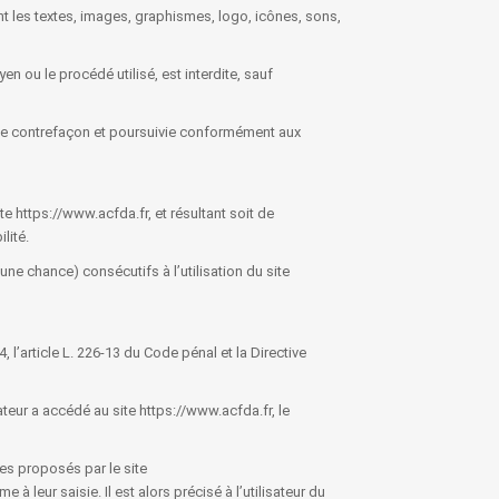
ent les textes, images, graphismes, logo, icônes, sons,
n ou le procédé utilisé, est interdite, sauf
une contrefaçon et poursuivie conformément aux
e https://www.acfda.fr, et résultant soit de
lité.
e chance) consécutifs à l’utilisation du site
 l’article L. 226-13 du Code pénal et la Directive
isateur a accédé au site https://www.acfda.fr, le
ces proposés par le site
 leur saisie. Il est alors précisé à l’utilisateur du