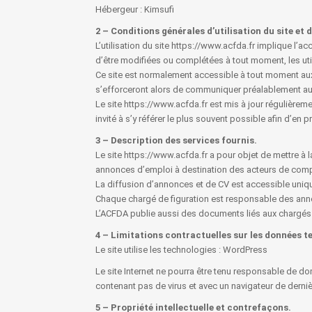
Hébergeur : Kimsufi
2 – Conditions générales d’utilisation du site et 
L’utilisation du site https://www.acfda.fr implique l’a
d’être modifiées ou complétées à tout moment, les util
Ce site est normalement accessible à tout moment aux 
s’efforceront alors de communiquer préalablement aux u
Le site https://www.acfda.fr est mis à jour régulièrem
invité à s’y référer le plus souvent possible afin d’en
3 – Description des services fournis.
Le site https://www.acfda.fr a pour objet de mettre à 
annonces d’emploi à destination des acteurs de com
La diffusion d’annonces et de CV est accessible uniq
Chaque chargé de figuration est responsable des anno
L’ACFDA publie aussi des documents liés aux chargés d
4 – Limitations contractuelles sur les données t
Le site utilise les technologies : WordPress
Le site Internet ne pourra être tenu responsable de domm
contenant pas de virus et avec un navigateur de derni
5 – Propriété intellectuelle et contrefaçons.